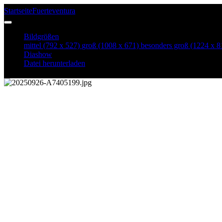
Startseite
Fuerteventura
20250926-A7405199
Bildgrößen
mittel
(792 x 527)
groß
(1008 x 671)
besonders groß
(1224 x 8
Diashow
Datei herunterladen