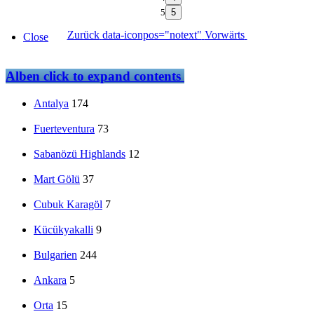
5
Zurück
data-iconpos="notext"
Vorwärts
Close
Alben
click to expand contents
Antalya
174
Fuerteventura
73
Sabanözü Highlands
12
Mart Gölü
37
Cubuk Karagöl
7
Kücükyakalli
9
Bulgarien
244
Ankara
5
Orta
15