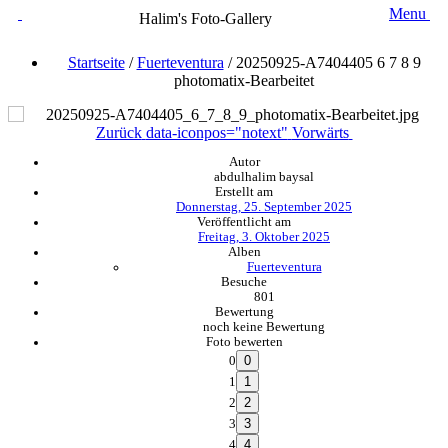
Menu
Halim's Foto-Gallery
Startseite
/
Fuerteventura
/
20250925-A7404405 6 7 8 9
photomatix-Bearbeitet
Zurück
data-iconpos="notext"
Vorwärts
Autor
abdulhalim baysal
Erstellt am
Donnerstag, 25. September 2025
Veröffentlicht am
Freitag, 3. Oktober 2025
Alben
Fuerteventura
Besuche
801
Bewertung
noch keine Bewertung
Foto bewerten
0
1
2
3
4