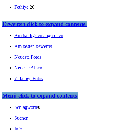
Fethiye
26
Erweitert
click to expand contents
Am häufigsten angesehen
Am besten bewertet
Neueste Fotos
Neueste Alben
Zufällige Fotos
Menü
click to expand contents
Schlagworte
0
Suchen
Info